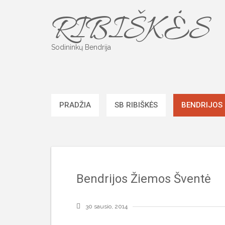
Skip
RIBIŠKĖS
to
content
Sodininkų Bendrija
PRADŽIA
SB RIBIŠKĖS
BENDRIJOS
Bendrijos Žiemos Šventė
30 sausio, 2014