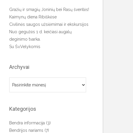
Gražių ir smagių Joninių bei Rasų šventės!
Kaimynų diena Ribiškėse
Civilinės saugos užsiėmimai ir ekskursijos
Nuo gegužės 1 d. keičiasi augalų
deginimo tvarka.
Su Šv.Velykomis
Archyvai
Archyvai
Kategorijos
Bendra informacija
(3)
Bendrijos nariams
(7)