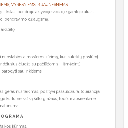
IEMS, VYRESNIEMS IR JAUNESNIEMS
Tikslas: bendroje aktyvioje veikloje gamtoje atrasti
mo, bendravimo džiaugsmą.
aikštelę.
.
inti nuostabios atmosferos kūrimą, kuri suteiktų postūmį
ndžiusius čiuožti su pačiūžomis – išmėginti).
parodyti sau ir kitiems.
as geras nusiteikimas, pozityvi pasaulėžiūra, tolerancija.
ge kurtume kažką šilto gražaus, todėl ir apsirenkime,
o malonumą.
 O G R A M A
taikos kūrimas.