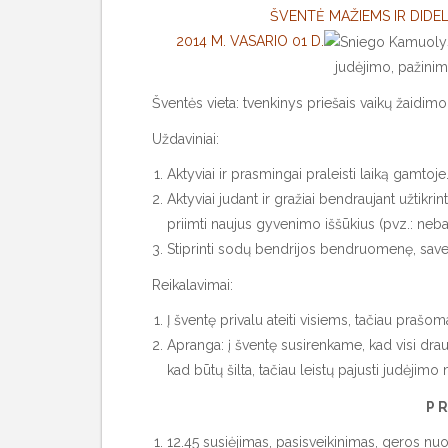
ŠVENTĖ MAŽIEMS IR DIDEL
2014 M. VASARIO 01 D.
judėjimo, pažini
Šventės vieta: tvenkinys priešais vaikų žaidimo 
Uždaviniai:
Aktyviai ir prasmingai praleisti laiką gamtoje
Aktyviai judant ir gražiai bendraujant užtikr
priimti naujus gyvenimo iššūkius (pvz.: neba
Stiprinti sodų bendrijos bendruomenę, save 
Reikalavimai:
Į šventę privalu ateiti visiems, tačiau prašom
Apranga: į šventę susirenkame, kad visi drau
kad būtų šilta, tačiau leistų pajusti judėjim
P R
12.45 susiėjimas, pasisveikinimas, geros nuo