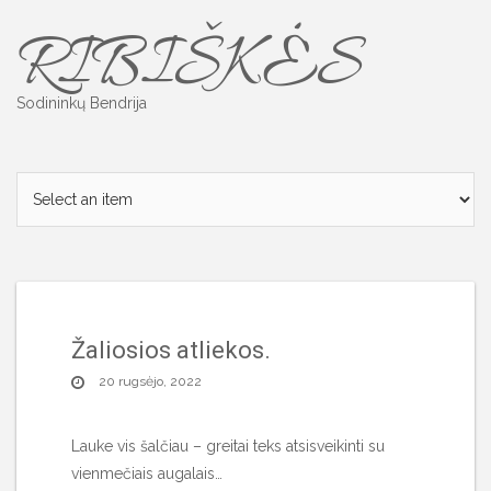
Skip
RIBIŠKĖS
to
content
Sodininkų Bendrija
Žaliosios atliekos.
20 rugsėjo, 2022
Lauke vis šalčiau – greitai teks atsisveikinti su
vienmečiais augalais…