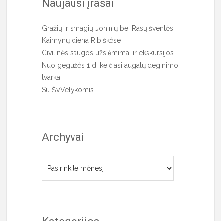
Naujausi įrašai
Gražių ir smagių Joninių bei Rasų šventės!
Kaimynų diena Ribiškėse
Civilinės saugos užsiėmimai ir ekskursijos
Nuo gegužės 1 d. keičiasi augalų deginimo
tvarka.
Su Šv.Velykomis
Archyvai
Archyvai