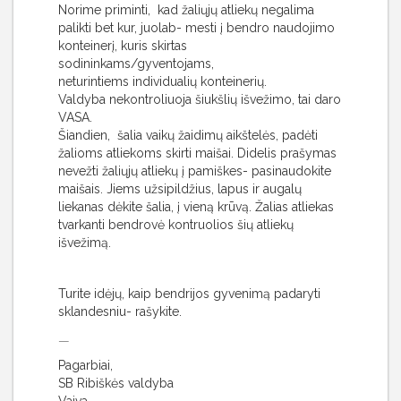
Norime priminti, kad žaliųjų atliekų negalima
palikti bet kur, juolab- mesti į bendro naudojimo
konteinerį, kuris skirtas
sodininkams/gyventojams,
neturintiems individualių konteinerių.
Valdyba nekontroliuoja šiukšlių išvežimo, tai daro
VASA.
Šiandien, šalia vaikų žaidimų aikštelės, padėti
žalioms atliekoms skirti maišai. Didelis prašymas
nevežti žaliųjų atliekų į pamiškes- pasinaudokite
maišais. Jiems užsipildžius, lapus ir augalų
liekanas dėkite šalia, į vieną krūvą. Žalias atliekas
tvarkanti bendrovė kontruolios šių atliekų
išvežimą.
Turite idėjų, kaip bendrijos gyvenimą padaryti
sklandesniu- rašykite.
—
Pagarbiai,
SB Ribiškės valdyba
Vaiva