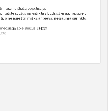
i invazinių šliužų populiaciją.
valote šliužus naikinti kitais būdais:šienauti, apsitverti
ti, o ne išnešti į mišką ar pievą, negalima surinktų
 medžiagą apie šliužus 1:14:30
vO7o