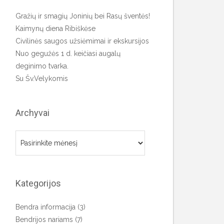
Gražių ir smagių Joninių bei Rasų šventės!
Kaimynų diena Ribiškėse
Civilinės saugos užsiėmimai ir ekskursijos
Nuo gegužės 1 d. keičiasi augalų
deginimo tvarka.
Su Šv.Velykomis
Archyvai
Archyvai
Kategorijos
Bendra informacija
(3)
Bendrijos nariams
(7)