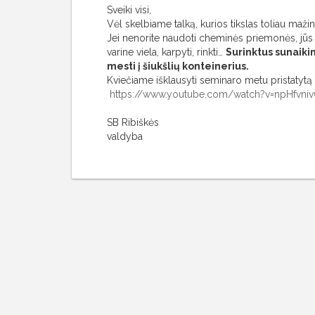
Sveiki visi,
Vėl skelbiame talką, kurios tikslas toliau mažint
Jei nenorite naudoti cheminės priemonės, jūs pri
varine viela, karpyti, rinkti…
Surinktus sunaikin
mesti į šiukšlių konteinerius.
Kviečiame išklausyti seminaro metu pristatytą
https://www.youtube.com/
watch?v=npHfvni
SB Ribiškės
valdyba