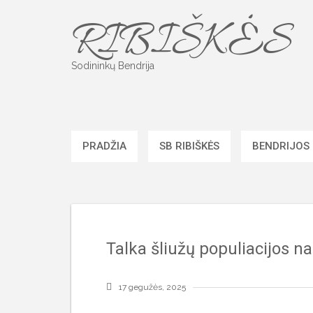
Skip
RIBIŠKĖS
to
content
Sodininkų Bendrija
PRADŽIA
SB RIBIŠKĖS
BENDRIJOS
Talka šliužų populiacijos 
17 gegužės, 2025