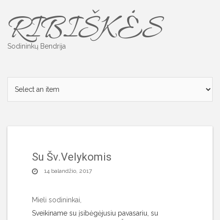
Skip
RIBIŠKĖS
to
content
Sodininkų Bendrija
Su Šv.Velykomis
14 balandžio, 2017
Mieli sodininkai,
Sveikiname su įsibėgėjusiu pavasariu, su