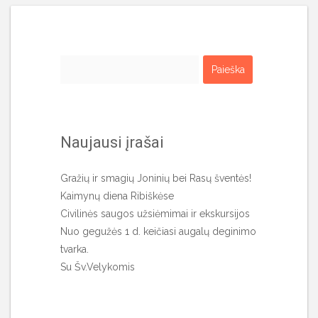
Ieškoti:
Naujausi įrašai
Gražių ir smagių Joninių bei Rasų šventės!
Kaimynų diena Ribiškėse
Civilinės saugos užsiėmimai ir ekskursijos
Nuo gegužės 1 d. keičiasi augalų deginimo
tvarka.
Su Šv.Velykomis