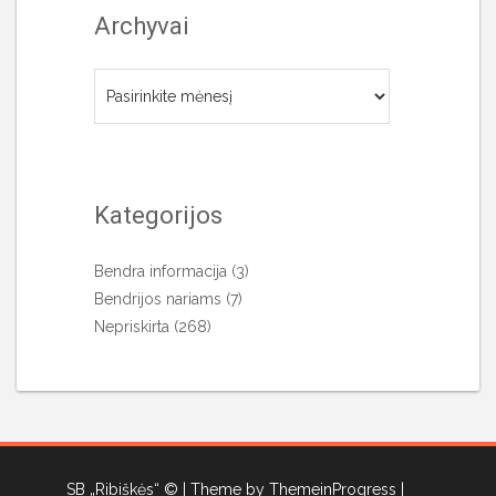
Archyvai
Archyvai
Kategorijos
Bendra informacija
(3)
Bendrijos nariams
(7)
Nepriskirta
(268)
SB „Ribiškės“ ©
| Theme by ThemeinProgress
|