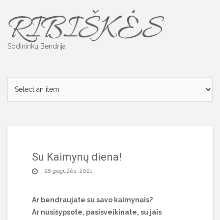
Skip
RIBIŠKĖS
to
content
Sodininkų Bendrija
Su Kaimynų diena!
28 gegužės, 2021
Ar bendraujate su savo kaimynais?
Ar
nusišypsote
, pasisveikinate, su jais