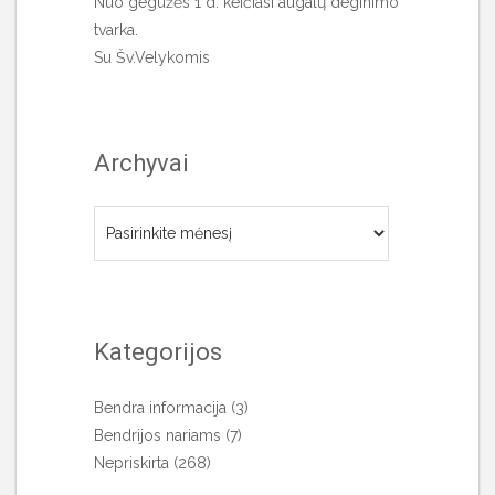
Nuo gegužės 1 d. keičiasi augalų deginimo
tvarka.
Su Šv.Velykomis
Archyvai
Archyvai
Kategorijos
Bendra informacija
(3)
Bendrijos nariams
(7)
Nepriskirta
(268)