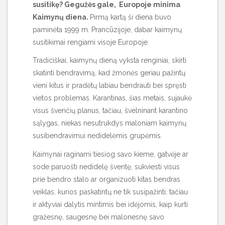
susitikę? Gegužės gale, Europoje minima
Kaimynų diena.
Pirmą kartą ši diena buvo
paminėta 1999 m. Prancūzijoje, dabar kaimynų
susitikimai rengiami visoje Europoje.
Tradiciškai, kaimynų dieną vyksta renginiai, skirti
skatinti bendravimą, kad žmonės geriau pažintų
vieni kitus ir pradėtų labiau bendrauti bei spręsti
vietos problemas. Karantinas, šias metais, sujaukė
visus švenčių planus, tačiau, švelninant karantino
sąlygas, niekas nesutrukdys maloniam kaimynų
susibendravimui nedidelėmis grupėmis.
Kaimynai raginami tiesiog savo kieme, gatvėje ar
sode paruošti nedidelę šventę, sukviesti visus
prie bendro stalo ar organizuoti kitas bendras
veiklas, kurios paskatintų ne tik susipažinti, tačiau
ir aktyviai dalytis mintimis bei idėjomis, kaip kurti
gražesnę, saugesnę bei malonesnę savo