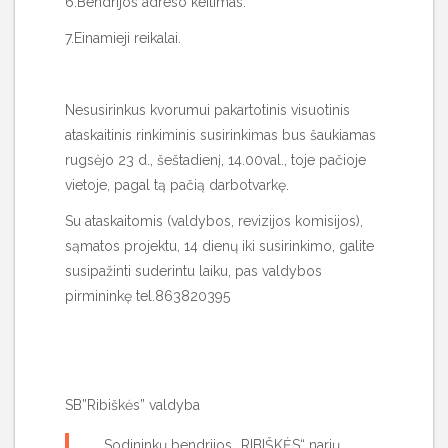
6.Bendrijos adreso keitimas.
7.Einamieji reikalai.
Nesusirinkus kvorumui pakartotinis visuotinis
ataskaitinis rinkiminis susirinkimas bus šaukiamas
rugsėjo 23 d., šeštadienį, 14.00val., toje pačioje
vietoje, pagal tą pačią darbotvarkę.
Su ataskaitomis (valdybos, revizijos komisijos),
sąmatos projektu, 14 dienų iki susirinkimo, galite
susipažinti suderintu laiku, pas valdybos
pirmininkę tel.863820395
SB”Ribiškės” valdyba
Sodininkų bendrijos „RIBIŠKĖS“ narių