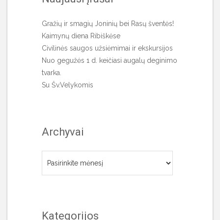
Gražių ir smagių Joninių bei Rasų šventės!
Kaimynų diena Ribiškėse
Civilinės saugos užsiėmimai ir ekskursijos
Nuo gegužės 1 d. keičiasi augalų deginimo
tvarka.
Su Šv.Velykomis
Archyvai
Archyvai
Kategorijos