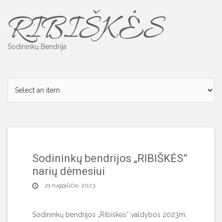
Skip
RIBIŠKĖS
to
content
Sodininkų Bendrija
Sodininkų bendrijos „RIBIŠKĖS”
narių dėmesiui
21 rugpjūčio, 2023
Sodininkų bendrijos „Ribiškės“ valdybos 2023m.