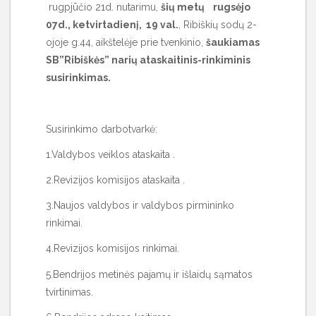
rugpjūčio 21d. nutarimu,
šių metų rugsėjo
07d., ketvirtadienį, 19 val.
, Ribiškių sodų 2-
ojoje g.44, aikštelėje prie tvenkinio,
šaukiamas
SB”Ribiškės” narių ataskaitinis-rinkiminis
susirinkimas.
Susirinkimo darbotvarkė:
1.Valdybos veiklos ataskaita .
2.Revizijos komisijos ataskaita .
3.Naujos valdybos ir valdybos pirmininko
rinkimai.
4.Revizijos komisijos rinkimai.
5.Bendrijos metinės pajamų ir išlaidų sąmatos
tvirtinimas.