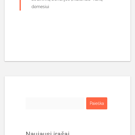
dėmesiui
Ieškoti:
Naujausi įrašai