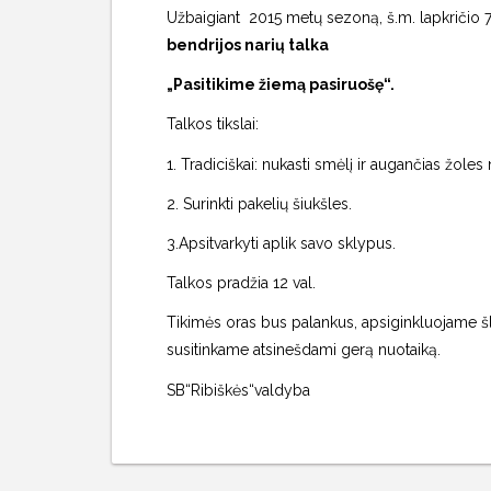
Užbaigiant 2015 metų sezoną, š.m. lapkričio 
bendrijos narių talka
„Pasitikime žiemą pasiruošę“.
Talkos tikslai:
1. Tradiciškai: nukasti smėlį ir augančias žoles 
2. Surinkti pakelių šiukšles.
3.Apsitvarkyti aplik savo sklypus.
Talkos pradžia 12 val.
Tikimės oras bus palankus, apsiginkluojame šlu
susitinkame atsinešdami gerą nuotaiką.
SB“Ribiškės“valdyba