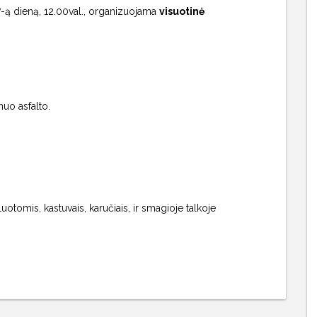
7-ą dieną, 12.00val., organizuojama
visuotinė
nuo asfalto.
otomis, kastuvais, karučiais, ir smagioje talkoje