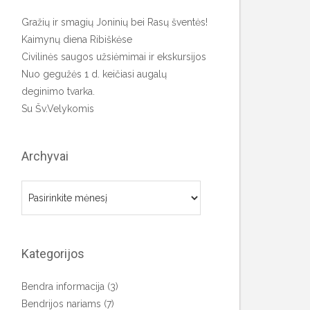
Gražių ir smagių Joninių bei Rasų šventės!
Kaimynų diena Ribiškėse
Civilinės saugos užsiėmimai ir ekskursijos
Nuo gegužės 1 d. keičiasi augalų
deginimo tvarka.
Su Šv.Velykomis
Archyvai
Archyvai
Kategorijos
Bendra informacija
(3)
Bendrijos nariams
(7)