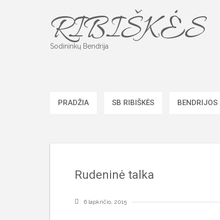
Skip
RIBIŠKĖS
to
content
Sodininkų Bendrija
PRADŽIA
SB RIBIŠKĖS
BENDRIJOS
Rudeninė talka
6 lapkričio, 2015