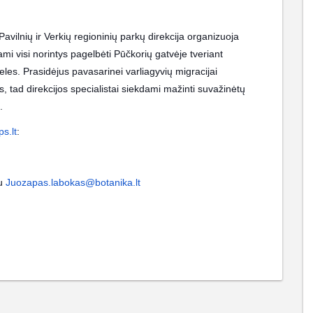
Pavilnių ir Verkių regioninių parkų direkcija organizuoja
iami visi norintys pagelbėti Pūčkorių gatvėje tveriant
les. Prasidėjus pavasarinei varliagyvių migracijai
s, tad direkcijos specialistai siekdami mažinti suvažinėtų
.
s.lt
:
tu
Juozapas.labokas@botanika.lt