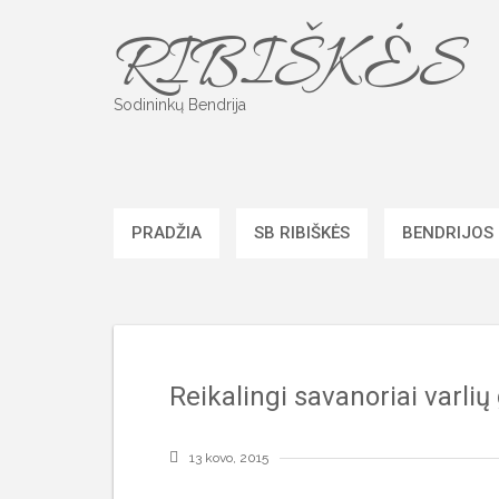
Skip
RIBIŠKĖS
to
content
Sodininkų Bendrija
PRADŽIA
SB RIBIŠKĖS
BENDRIJOS
Reikalingi savanoriai varlių
13 kovo, 2015