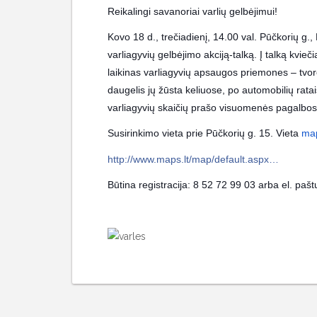
Reikalingi savanoriai varlių gelbėjimui!
Kovo 18 d., trečiadienį, 14.00 val. Pūčkorių g., 
varliagyvių gelbėjimo akciją-talką. Į talką kvieč
laikinas varliagyvių apsaugos priemones – tvore
daugelis jų žūsta keliuose, po automobilių ratai
varliagyvių skaičių prašo visuomenės pagalbos
Susirinkimo vieta prie Pūčkorių g. 15. Vieta
map
http://www.maps.lt/map/default.aspx…
Būtina registracija: 8 52 72 99 03 arba el. paš