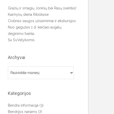
Gražių ir smagių Joninių bei Rasų šventės!
Kaimynų diena Ribiškėse
Civilinės saugos užsiėmimai ir ekskursijos
Nuo gegužės 1 d. keičiasi augalų
deginimo tvarka.
Su Šv.Velykomis
Archyvai
Archyvai
Kategorijos
Bendra informacija
(3)
Bendrijos nariams
(7)