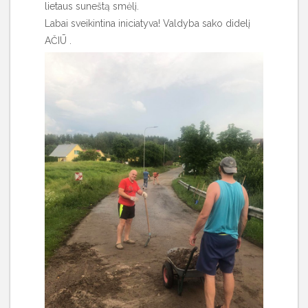
lietaus suneštą smėlį.
Labai sveikintina iniciatyva! Valdyba sako didelį
AČIŪ .