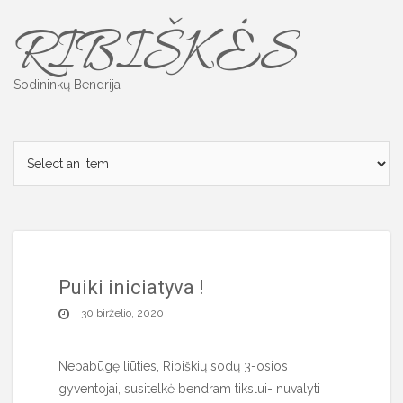
Skip
RIBIŠKĖS
to
content
Sodininkų Bendrija
Puiki iniciatyva !
30 birželio, 2020
Nepabūgę liūties, Ribiškių sodų 3-osios
gyventojai, susitelkė bendram tikslui- nuvalyti