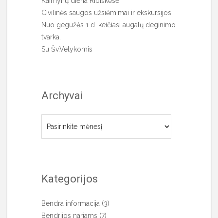
Kaimynų diena Ribiškėse
Civilinės saugos užsiėmimai ir ekskursijos
Nuo gegužės 1 d. keičiasi augalų deginimo
tvarka.
Su Šv.Velykomis
Archyvai
Archyvai
Kategorijos
Bendra informacija
(3)
Bendrijos nariams
(7)