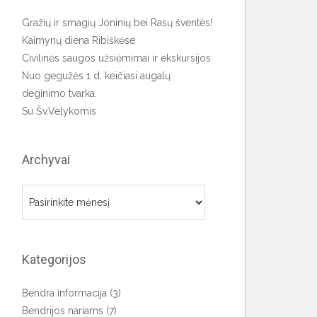
Gražių ir smagių Joninių bei Rasų šventės!
Kaimynų diena Ribiškėse
Civilinės saugos užsiėmimai ir ekskursijos
Nuo gegužės 1 d. keičiasi augalų
deginimo tvarka.
Su Šv.Velykomis
Archyvai
Archyvai
Kategorijos
Bendra informacija
(3)
Bendrijos nariams
(7)