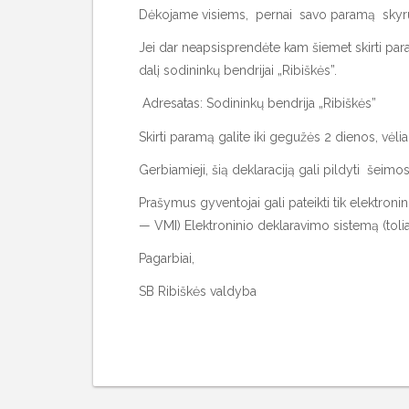
Dėkojame visiems, pernai savo paramą skyrus
Jei dar neapsisprendėte kam šiemet skirti pa
dalį sodininkų bendrijai „Ribiškės”.
Adresatas: Sodininkų bendrija „Ribiškės
Skirti paramą galite iki gegužės 2 dienos, vėl
Gerbiamieji, šią deklaraciją gali pildyti šeimos
Prašymus gyventojai gali pateikti tik elektron
— VMI) Elektroninio deklaravimo sistemą (toli
Pagarbiai,
SB Ribiškės valdyba