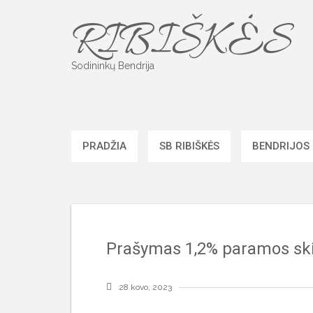
Skip
RIBIŠKĖS
to
content
Sodininkų Bendrija
PRADŽIA
SB RIBIŠKĖS
BENDRIJOS
Prašymas 1,2% paramos skir
28 kovo, 2023