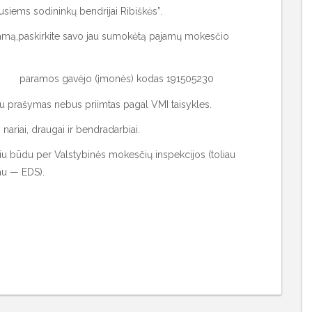
iems sodininkų bendrijai Ribiškės”.
ramą,paskirkite savo jau sumokėtą pajamų mokesčio
” paramos gavėjo (įmonės) kodas 191505230
iau prašymas nebus priimtas pagal VMI taisykles.
 nariai, draugai ir bendradarbiai.
iniu būdu per Valstybinės mokesčių inspekcijos (toliau
au — EDS).