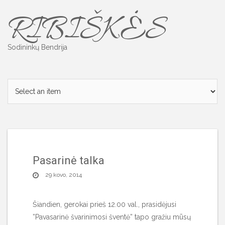
Skip
RIBIŠKĖS
to
content
Sodininkų Bendrija
Pasarinė talka
29 kovo, 2014
Šiandien, gerokai prieš 12.00 val., prasidėjusi
”Pavasarinė švarinimosi šventė” tapo gražiu mūsų