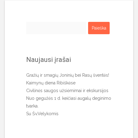
Ieškoti:
Naujausi įrašai
Gražių ir smagių Joninių bei Rasų šventės!
Kaimynų diena Ribiškėse
Civilinės saugos užsiėmimai ir ekskursijos
Nuo gegužės 1 d. keičiasi augalų deginimo
tvarka.
Su Šv.Velykomis