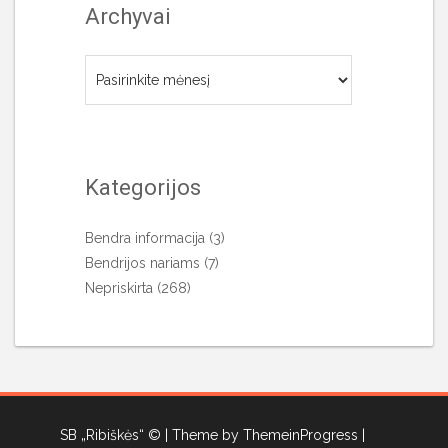
Archyvai
Archyvai
Kategorijos
Bendra informacija
(3)
Bendrijos nariams
(7)
Nepriskirta
(268)
SB „Ribiškės“ ©
| Theme by ThemeinProgress
|