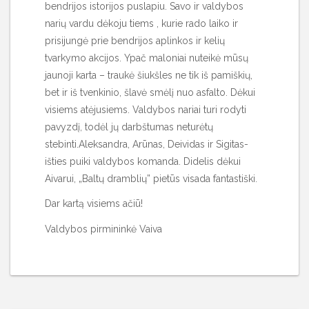
bendrijos istorijos puslapiu. Savo ir valdybos
narių vardu dėkoju tiems , kurie rado laiko ir
prisijungė prie bendrijos aplinkos ir kelių
tvarkymo akcijos. Ypač maloniai nuteikė mūsų
jaunoji karta – traukė šiukšles ne tik iš pamiškių,
bet ir iš tvenkinio, šlavė smėlį nuo asfalto. Dėkui
visiems atėjusiems. Valdybos nariai turi rodyti
pavyzdį, todėl jų darbštumas neturėtų
stebinti.Aleksandra, Arūnas, Deividas ir Sigitas-
išties puiki valdybos komanda. Didelis dėkui
Aivarui, „Baltų dramblių” pietūs visada fantastiški.
Dar kartą visiems ačiū!
Valdybos pirmininkė Vaiva