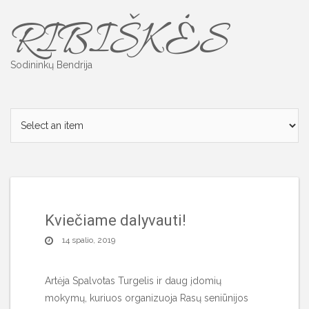
Skip
RIBIŠKĖS
to
content
Sodininkų Bendrija
Kviečiame dalyvauti!
14 spalio, 2019
Artėja Spalvotas Turgelis ir daug įdomių
mokymų, kuriuos organizuoja Rasų seniūnijos