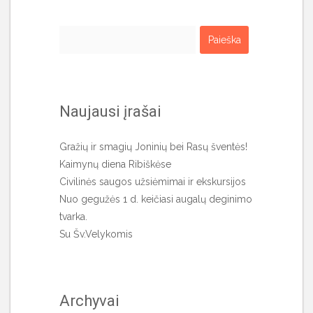
Ieškoti:
Naujausi įrašai
Gražių ir smagių Joninių bei Rasų šventės!
Kaimynų diena Ribiškėse
Civilinės saugos užsiėmimai ir ekskursijos
Nuo gegužės 1 d. keičiasi augalų deginimo
tvarka.
Su Šv.Velykomis
Archyvai