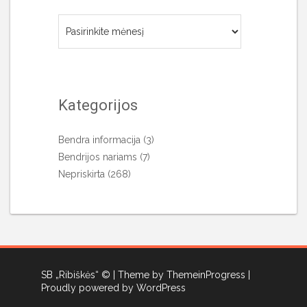
Archyvai
Kategorijos
Bendra informacija
(3)
Bendrijos nariams
(7)
Nepriskirta
(268)
SB „Ribiškės“ ©
| Theme by ThemeinProgress
|
Proudly powered by WordPress