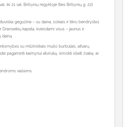
 iki 21 val. Birbynių regykloje (ties Birbynių g. 22)
tuviška gegužine – su daina, šokiais ir tikru bendrystės
ir Dranseikių kapela, kviesdami visus – jaunus ir
 dainą. .
ksmybės su milžiniškais muilo burbulais, aitvarų
e pagaminti kaimynui atviruką, išmokti išlieti žvakę, ar
 bendroms vaišėms.