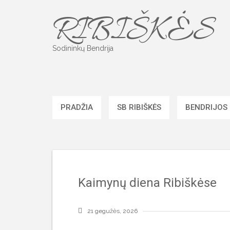
Skip
RIBIŠKĖS
to
content
Sodininkų Bendrija
PRADŽIA
SB RIBIŠKĖS
BENDRIJOS
Kaimynų diena Ribiškėse
21 gegužės, 2026