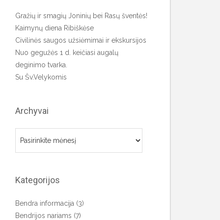
Gražių ir smagių Joninių bei Rasų šventės!
Kaimynų diena Ribiškėse
Civilinės saugos užsiėmimai ir ekskursijos
Nuo gegužės 1 d. keičiasi augalų
deginimo tvarka.
Su Šv.Velykomis
Archyvai
Archyvai
Kategorijos
Bendra informacija
(3)
Bendrijos nariams
(7)