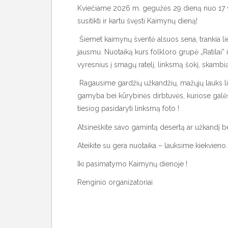
Kviečiame 2026 m. gegužės 29 dieną nuo 17 val.
susitikti ir kartu švęsti Kaimynų dieną!
Šiemet kaimynų šventė alsuos sena, trankia lie
jausmu. Nuotaiką kurs folkloro grupė „Ratilai” 
vyresnius į smagų ratelį, linksmą šokį, skambią
Ragausime gardžių užkandžių, mažųjų lauks lin
gamyba bei kūrybinės dirbtuvės, kuriose galėsit
tiesiog pasidaryti linksmą foto !
Atsineškite savo gamintą desertą ar užkandį
Ateikite su gera nuotaika – lauksime kiekvieno.
Iki pasimatymo Kaimynų dienoje !
Renginio organizatoriai