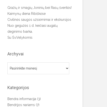
Gražių ir smagių Joninių bei Rasų šventės!
Kaimynų diena Ribiškėse
Civilinės saugos užsiėmimai ir ekskursijos
Nuo gegužės 1 d. keičiasi augalų
deginimo tvarka.
Su Šv.Velykomis
Archyvai
Archyvai
Kategorijos
Bendra informacija
(3)
Bendrijos nariams
(7)