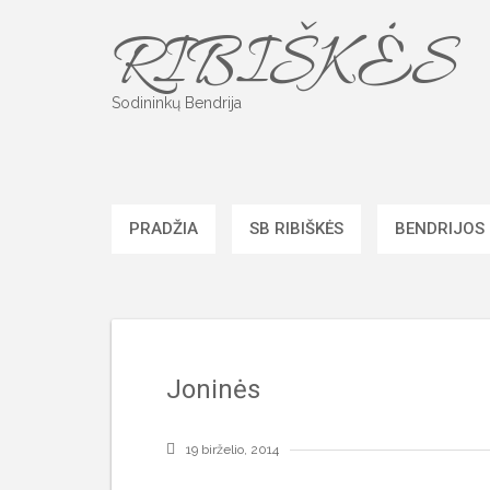
Skip
RIBIŠKĖS
to
content
Sodininkų Bendrija
PRADŽIA
SB RIBIŠKĖS
BENDRIJOS
Joninės
19 birželio, 2014