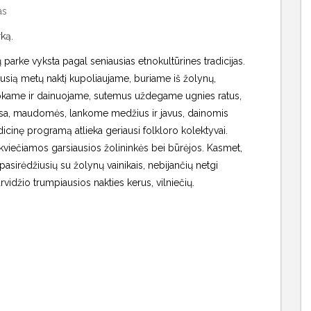
as
ką.
 parke vyksta pagal seniausias etnokultūrines tradicijas.
iausią metų naktį kupoliaujame, buriame iš žolynų,
šokame ir dainuojame, sutemus uždegame ugnies ratus,
asa, maudomės, lankome medžius ir javus, dainomis
icinę programą atlieka geriausi folkloro kolektyvai.
 kviečiamos garsiausios žolininkės bei būrėjos. Kasmet,
pasirėdžiusių su žolynų vainikais, nebijančių netgi
arvidžio trumpiausios nakties kerus, vilniečių.