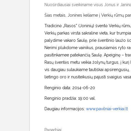
Nuoširdiausiai sveikiname visus Jonus ir Janin
Šias metais, Jonines keliame į Verkių rūmų par
Tradicinė „Rasos” (Joninių) šventė Verkių rūmų
Verkių parkas virsta sakraline vieta, kur trump
palydime vakaro Saulę, prie šventinio laužo 
Nerimi plukdome vainikus, prausiamės ryto r
pasitinkamee patekančią Saulę. Apeiginę – trad
Rasų šventės metu veikia žolynų turgus, į kurį
vis daugiau sulaukiame tautiškai apsirengusių, 
lietingo oro ir nusiteikusių pajusti svaigius vas
Renginio data: 2014-06-20
Renginio pradžia: 19:00 val.
Daugiau informacijos:
www.pavilniai-verkiai.lt
Pagarbiai,