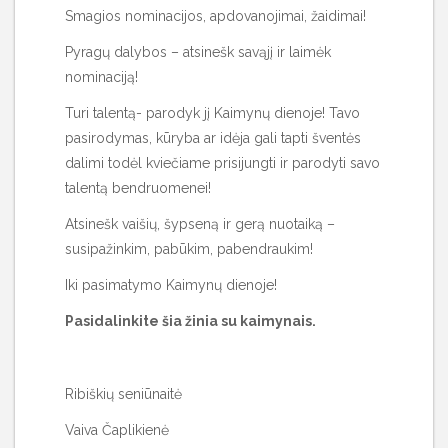
Smagios nominacijos, apdovanojimai, žaidimai!
Pyragų dalybos – atsinešk savąjį ir laimėk
nominaciją!
Turi talentą- parodyk jį Kaimynų dienoje! Tavo
pasirodymas, kūryba ar idėja gali tapti šventės
dalimi todėl kviečiame prisijungti ir parodyti savo
talentą bendruomenei!
Atsinešk vaišių, šypseną ir gerą nuotaiką –
susipažinkim, pabūkim, pabendraukim!
Iki pasimatymo Kaimynų dienoje!
Pasidalinkite šia žinia su kaimynais.
Ribiškių seniūnaitė
Vaiva Čaplikienė