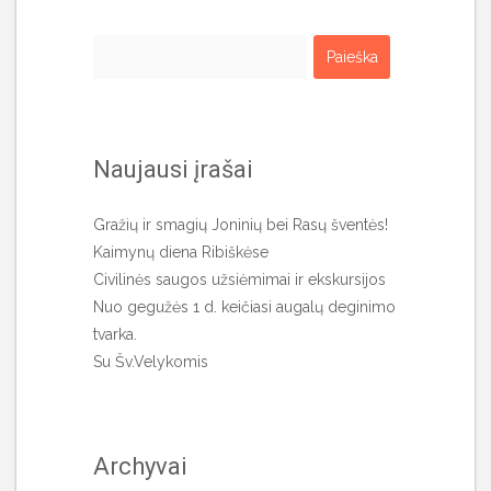
Ieškoti:
Naujausi įrašai
Gražių ir smagių Joninių bei Rasų šventės!
Kaimynų diena Ribiškėse
Civilinės saugos užsiėmimai ir ekskursijos
Nuo gegužės 1 d. keičiasi augalų deginimo
tvarka.
Su Šv.Velykomis
Archyvai