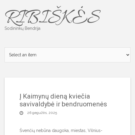
Skip
RIBIŠKĖS
to
content
Sodininkų Bendrija
Į Kaimynų dieną kviečia
savivaldybė ir bendruomenės
26 gegužės, 2025
Švenčių nebūna daugoka, miestas, Vilnius-