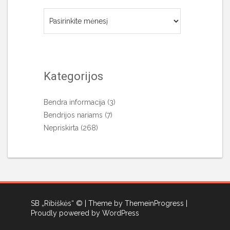
Archyvai
Kategorijos
Bendra informacija
(3)
Bendrijos nariams
(7)
Nepriskirta
(268)
SB „Ribiškės“ ©
| Theme by ThemeinProgress
|
Proudly powered by WordPress