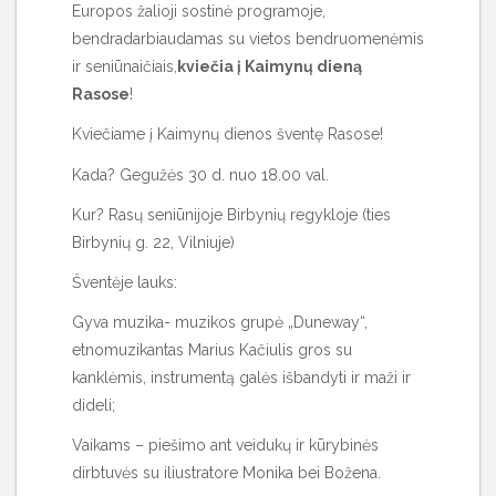
Europos žalioji sostinė programoje,
bendradarbiaudamas su vietos bendruomenėmis
ir seniūnaičiais,
k
viečia į Kaimynų dieną
Rasose
!
Kviečiame į Kaimynų dienos šventę Rasose!
Kada? Gegužės 30 d. nuo 18.00 val.
Kur? Rasų seniūnijoje Birbynių regykloje (ties
Birbynių g. 22, Vilniuje)
Šventėje lauks:
Gyva muzika- muzikos grupė „Duneway“,
etnomuzikantas Marius Kačiulis gros su
kanklėmis, instrumentą galės išbandyti ir maži ir
dideli;
Vaikams – piešimo ant veidukų ir kūrybinės
dirbtuvės su iliustratore Monika bei Božena.