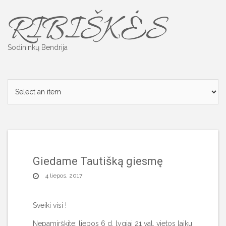
Skip
RIBIŠKĖS
to
content
Sodininkų Bendrija
Giedame Tautišką giesmę
4 liepos, 2017
Sveiki visi !
Nepamirškite: liepos 6 d. lygiai 21 val. vietos laiku