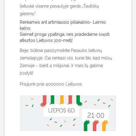
lietuviai visame pasaulyje gieda „Tautišką
giesmę”.
Renkamės ant artimiausio piliakalnio- Laimio
kalno.
Šiemet proga ypatinga, nes pradedame švęsti
atkurtos Lietuvos 100-metį!
Beje, būtinai pasižymėkite Pasaulio lietuvių
žemėlapyje. Čia renkasi visi, kurie tiki, kad mūsų
Žemėje – bent 4 milijonai. Ir mes tą galime
įrodyti!
Prisijunk prie 4000000 Lietuvos