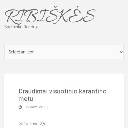
Skip
RIBIŠKĖS
to
content
Sodininkų Bendrija
Draudimai visuotinio karantino
metu
27 kovo, 2020
2020 kovo 27d.