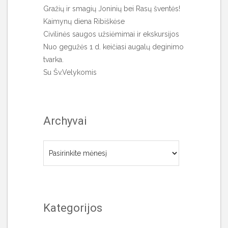
Gražių ir smagių Joninių bei Rasų šventės!
Kaimynų diena Ribiškėse
Civilinės saugos užsiėmimai ir ekskursijos
Nuo gegužės 1 d. keičiasi augalų deginimo
tvarka.
Su Šv.Velykomis
Archyvai
Archyvai
Kategorijos