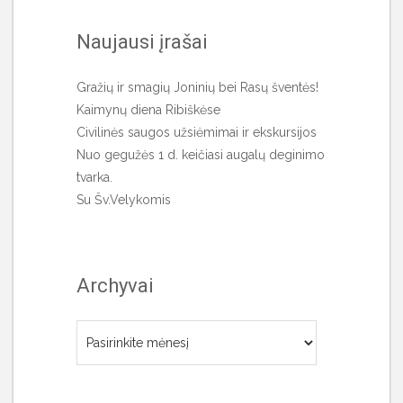
Naujausi įrašai
Gražių ir smagių Joninių bei Rasų šventės!
Kaimynų diena Ribiškėse
Civilinės saugos užsiėmimai ir ekskursijos
Nuo gegužės 1 d. keičiasi augalų deginimo
tvarka.
Su Šv.Velykomis
Archyvai
Archyvai