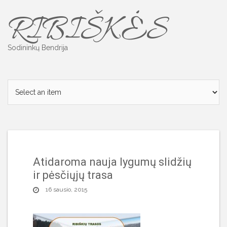
Skip
RIBIŠKĖS
to
content
Sodininkų Bendrija
Atidaroma nauja lygumų slidžių
ir pėsčiųjų trasa
16 sausio, 2015