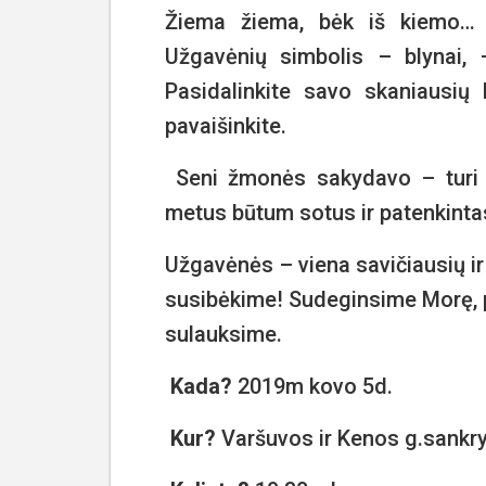
Žiema žiema, bėk iš kiemo… 
Užgavėnių simbolis – blynai,
Pasidalinkite savo skaniausių 
pavaišinkite.
Seni žmonės sakydavo – turi so
metus būtum sotus ir patenkinta
Užgavėnės – viena savičiausių ir
susibėkime! Sudeginsime Morę, 
sulauksime.
Kada?
2019m kovo 5d.
Kur?
Varšuvos ir Kenos g.sankryž