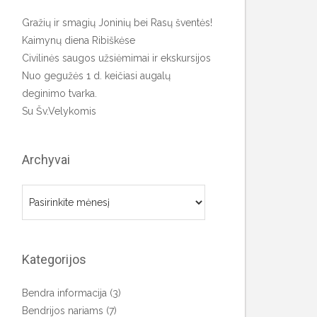
Gražių ir smagių Joninių bei Rasų šventės!
Kaimynų diena Ribiškėse
Civilinės saugos užsiėmimai ir ekskursijos
Nuo gegužės 1 d. keičiasi augalų
deginimo tvarka.
Su Šv.Velykomis
Archyvai
Archyvai
Kategorijos
Bendra informacija
(3)
Bendrijos nariams
(7)