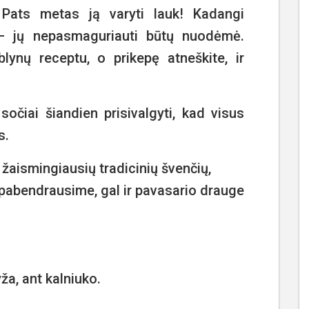
Pats metas ją varyti lauk! Kadangi
 – jų nepasmaguriauti būtų nuodėmė.
blynų receptu, o prikepę atneškite, ir
čiai šiandien prisivalgyti, kad visus
s.
 žaismingiausių tradicinių švenčių,
pabendrausime, gal ir pavasario drauge
a, ant kalniuko.