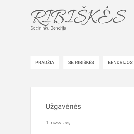
Skip
RIBIŠKĖS
to
content
Sodininkų Bendrija
PRADŽIA
SB RIBIŠKĖS
BENDRIJOS
Užgavėnės
1 kovo, 2019